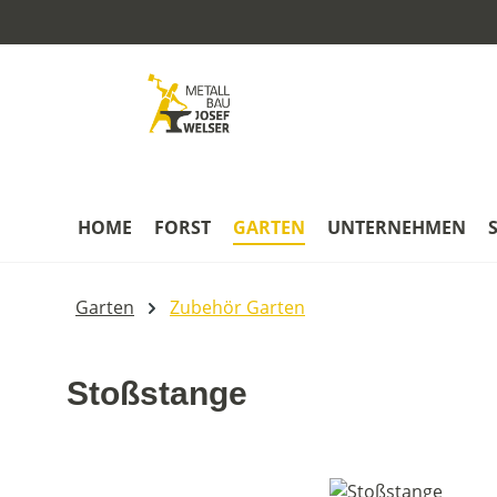
m Hauptinhalt springen
Zur Suche springen
Zur Hauptnavigation springen
HOME
FORST
GARTEN
UNTERNEHMEN
Garten
Zubehör Garten
Stoßstange
Bildergalerie überspringen