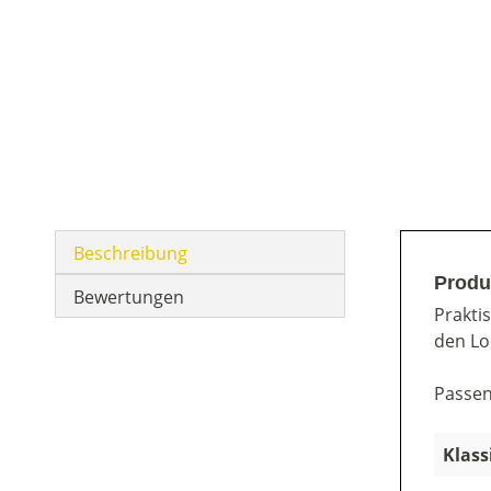
Beschreibung
Produ
Bewertungen
Prakti
den Loo
Passen
Klass