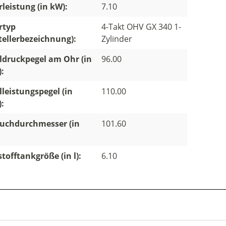
leistung (in kW):
7.10
rtyp
4-Takt OHV GX 340 1-
tellerbezeichnung):
Zylinder
ldruckpegel am Ohr (in
96.00
):
lleistungspegel (in
110.00
):
uchdurchmesser (in
101.60
stofftankgröße (in l):
6.10