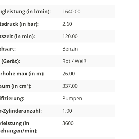
gleistung (in l/min):
1640.00
tsdruck (in bar):
2.60
tszeit (in min):
120.00
ebsart:
Benzin
 (Gerät):
Rot / Weiß
rhöhe max (in m):
26.00
um (in cm³):
337.00
ifizierung:
Pumpen
-Zylinderanzahl:
1.00
leistung (in
3600
ehungen/min):