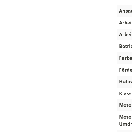
Ansau
Arbei
Arbei
Betri
Farbe
Förde
Hubra
Klass
Motor
Motor
Umdr