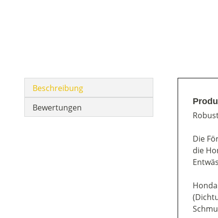
Beschreibung
Produ
Bewertungen
Robust
Die Fö
die Ho
Entwäs
Honda 
(Dicht
Schmut