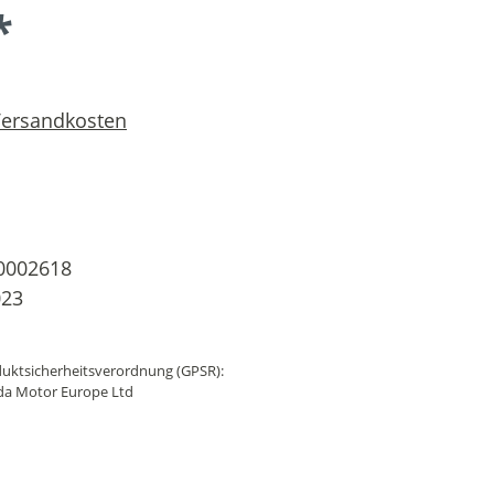
*
 Versandkosten
0002618
023
uktsicherheitsverordnung (GPSR):
da Motor Europe Ltd