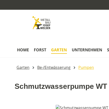
m Hauptinhalt springen
Zur Suche springen
Zur Hauptnavigation springen
HOME
FORST
GARTEN
UNTERNEHMEN
Garten
Be-/Entwässerung
Pumpen
Schmutzwasserpumpe WT 
Bildergalerie überspringen