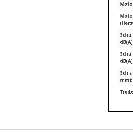
Motor
Moto
(Hers
Schal
dB(A)
Schal
dB(A)
Schla
mm):
Treib