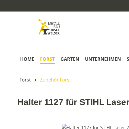
m Hauptinhalt springen
Zur Suche springen
Zur Hauptnavigation springen
HOME
FORST
GARTEN
UNTERNEHMEN
Forst
Zubehör Forst
Halter 1127 für STIHL Laser
Bildergalerie überspringen