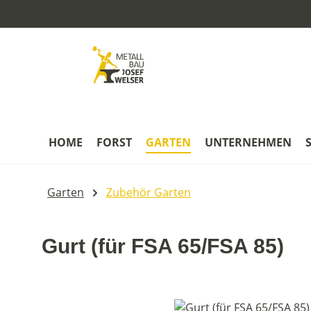
m Hauptinhalt springen
Zur Suche springen
Zur Hauptnavigation springen
HOME
FORST
GARTEN
UNTERNEHMEN
Garten
Zubehör Garten
Gurt (für FSA 65/FSA 85)
Bildergalerie überspringen